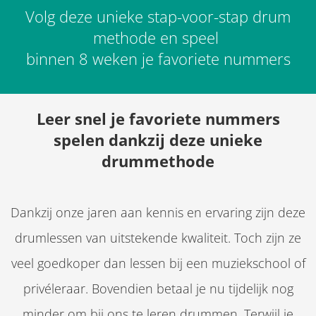
Volg deze unieke stap-voor-stap drum
methode en speel
binnen 8 weken je favoriete nummers
Leer snel je favoriete nummers
spelen dankzij deze unieke
drummethode
Dankzij onze jaren aan kennis en ervaring zijn deze
drumlessen van uitstekende kwaliteit. Toch zijn ze
veel goedkoper dan lessen bij een muziekschool of
privéleraar. Bovendien betaal je nu tijdelijk nog
minder om bij ons te leren drummen. Terwijl je