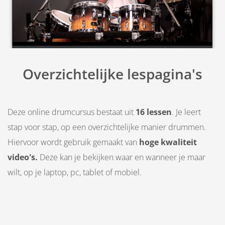
Overzichtelijke lespagina's
Deze online drumcursus bestaat uit
16
lessen
. Je leert
stap voor stap, op een overzichtelijke manier drummen.
Hiervoor wordt gebruik gemaakt van
hoge kwaliteit
video's.
Deze kan je bekijken waar en wanneer je maar
wilt, op je laptop, pc, tablet of mobiel.