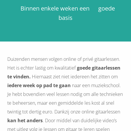
Binnen enkele weken een goede
basis
Duizenden mensen volgen online of privé gitaarlessen.
Het is echter lastig om kwalitatief
goede gitaarlessen
te vinden.
Hiernaast ziet niet iedereen het zitten om
i
edere week op pad te gaan
naar een muziekschool.
Je hebt bovendien veel lessen nodig om alle technieken
te beheersen, maar een gemiddelde les kost al snel
twintig tot dertig euro. Dankzij onze online gitaarlessen
kan het anders
. Door middel van duidelijke video’s
met uitleg volg je lessen om gitaar te leren spelen