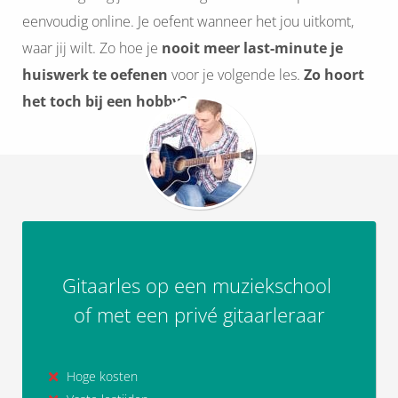
eenvoudig online. Je oefent wanneer het jou uitkomt,
waar jij wilt. Zo hoe je
nooit meer last-minute je
huiswerk te oefenen
voor je volgende les.
Zo hoort
het toch bij een hobby?
Gitaarles op een muziekschool
of met een privé gitaarleraar
Hoge kosten