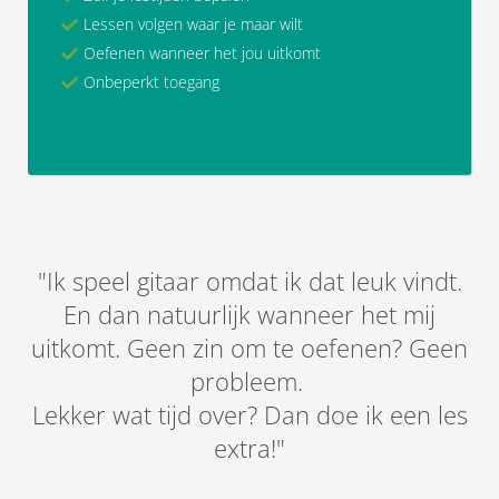
Lessen volgen waar je maar wilt
Oefenen wanneer het jou uitkomt
Onbeperkt toegang
"Ik speel gitaar omdat ik dat leuk vindt.
En dan natuurlijk wanneer het mij
uitkomt. Geen zin om te oefenen? Geen
probleem.
Lekker wat tijd over? Dan doe ik een les
extra!"