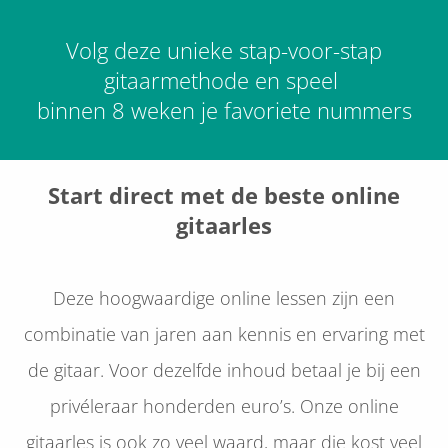
Volg deze unieke stap-voor-stap
gitaarmethode en speel
binnen 8 weken je favoriete nummers
Start direct met de beste online
gitaarles
Deze hoogwaardige online lessen zijn een
combinatie van jaren aan kennis en ervaring met
de gitaar. Voor dezelfde inhoud betaal je bij een
privéleraar honderden euro’s. Onze online
gitaarles is ook zo veel waard, maar die kost veel