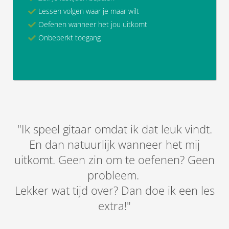
Lessen volgen waar je maar wilt
Oefenen wanneer het jou uitkomt
Onbeperkt toegang
"Ik speel gitaar omdat ik dat leuk vindt.
En dan natuurlijk wanneer het mij
uitkomt. Geen zin om te oefenen? Geen
probleem.
Lekker wat tijd over? Dan doe ik een les
extra!"