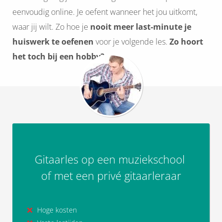
eenvoudig online. Je oefent wanneer het jou uitkomt,
waar jij wilt. Zo hoe je
nooit meer last-minute je
huiswerk te oefenen
voor je volgende les.
Zo hoort
het toch bij een hobby?
Gitaarles op een muziekschool
of met een privé gitaarleraar
Hoge kosten