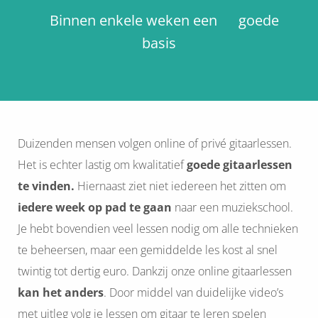
Binnen enkele weken een goede
basis
Duizenden mensen volgen online of privé gitaarlessen.
Het is echter lastig om kwalitatief
goede gitaarlessen
te vinden.
Hiernaast ziet niet iedereen het zitten om
i
edere week op pad te gaan
naar een muziekschool.
Je hebt bovendien veel lessen nodig om alle technieken
te beheersen, maar een gemiddelde les kost al snel
twintig tot dertig euro. Dankzij onze online gitaarlessen
kan het anders
. Door middel van duidelijke video’s
met uitleg volg je lessen om gitaar te leren spelen