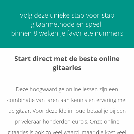
Volg deze unieke stap-voor-stap
gitaarmethode en speel
binnen 8 weken je favoriete nummers
Start direct met de beste online
gitaarles
Deze hoogwaardige online lessen zijn een
combinatie van jaren aan kennis en ervaring met
de gitaar. Voor dezelfde inhoud betaal je bij een
privéleraar honderden euro’s. Onze online
gitaarles is ook zo veel waard, maar die kost veel