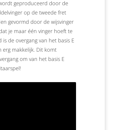
 E wordt geproduceerd door de
delvinger op de tweede fret
en gevormd door de wijsvinger
dat je maar één vinger hoeft te
 is de overgang van het basis E
erg makkelijk. Dit komt
overgang om van het basis E
taarspel!