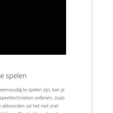
te spelen
envoudig te spelen zijn, kan je
 speeltechnieken oefenen, zoals
 akkoorden zal het niet snel