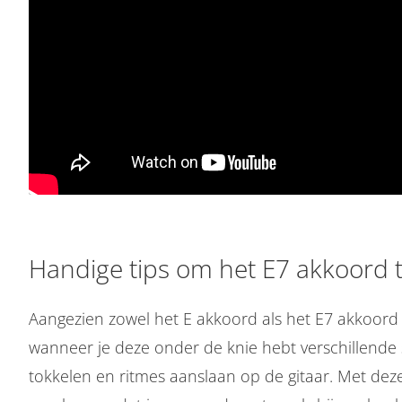
Handige tips om het E7 akkoord 
Aangezien zowel het E akkoord als het E7 akkoord e
wanneer je deze onder de knie hebt verschillende
tokkelen en ritmes aanslaan op de gitaar. Met deze