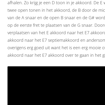
afhalen. Zo krijg je een D toon in je akkoord. De
twee open tonen in het akkoord, de B door de mid
van de A snaar en de open B snaar en de G# word
op de eerste fret te plaatsen van de G snaar. Door
verplaatsen van het E akkoord naar het E7 akkoord
akkoord naar het E7 septiemakkoord en andersom 
overigens erg goed uit want het is een erg mooie 
akkoord naar het E7 akkoord over te gaan in het gi